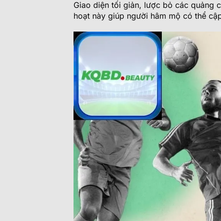
Giao diện tối giản, lược bỏ các quảng c
hoạt này giúp người hâm mộ có thể cập 