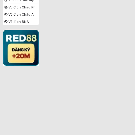
🌍️️ Vô địch Châu Phi
🌏️️ Vô địch Châu Á
🌏️️ Vô địch ĐNA