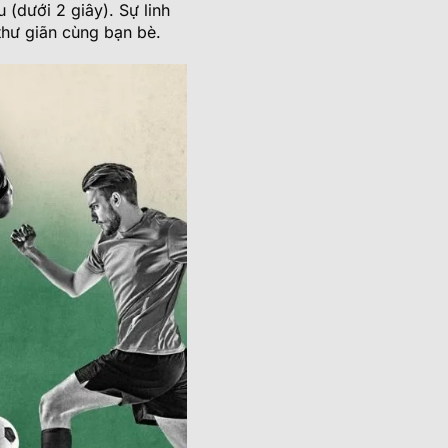
 (dưới 2 giây). Sự linh
thư giãn cùng bạn bè.