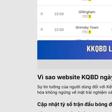
Vì sao website KQBD ngà
Sự tin tưởng của người dùng đối với Kế
hóa không ngừng về mặt trải nghiệm và
Cập nhật tỷ số trận đấu bóng đ