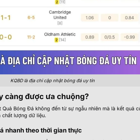
KQBD là địa chỉ cập nhật bóng đá uy tín
y càng được ưa chuộng?
t Quả Bóng Đá không đến từ sự ngẫu nhiên mà là kết quả củ
 chất lượng dữ liệu.
á nhanh theo thời gian thực