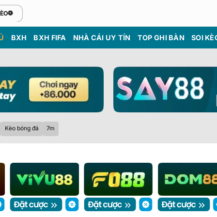
KÈO
Ủ
BXH
BXH FIFA
NHÀ CÁI UY TÍN
TOP GHI BÀN
SOI KÈ
Kèo bóng đá
7m