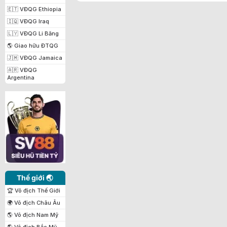
BÓNG ĐÁ
Ẩn
0
trận
[Hiển thị tất cả]
🇪🇹 VĐQG Ethiopia
🇮🇶 VĐQG Iraq
Kèo trực tuyến
Xem bóng
Hôm nay
🇱🇾 VĐQG Li Băng
🌎 Giao hữu ĐTQG
Trận Hot
Tất cả giải đấu
🇯🇲 VĐQG Jamaica
🇦🇷 VĐQG
Argentina
Thế giới 🌏
🏆 Vô địch Thế Giới
🌍️ Vô địch Châu Âu
🌎️️ Vô địch Nam Mỹ
🌎️ Vô địch Bắc Mỹ