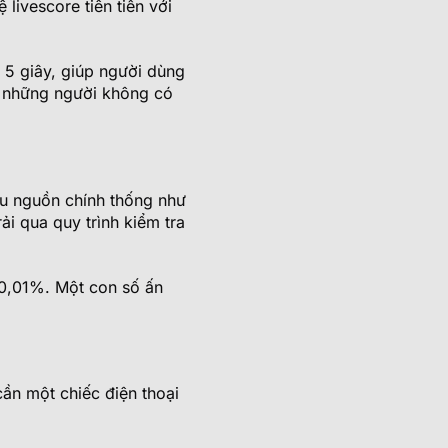
livescore tiên tiến với
n 5 giây, giúp người dùng
ới những người không có
iều nguồn chính thống như
ải qua quy trình kiểm tra
 0,01%. Một con số ấn
cần một chiếc điện thoại
.