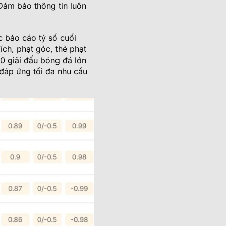
Đảm bảo thông tin luôn
c báo cáo tỷ số cuối
ích, phạt góc, thẻ phạt
00 giải đấu bóng đá lớn
 đáp ứng tối đa nhu cầu