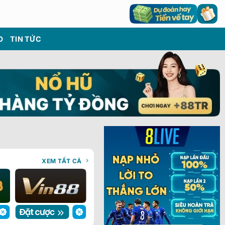
O
TIN TỨC
XEM TẤT CẢ