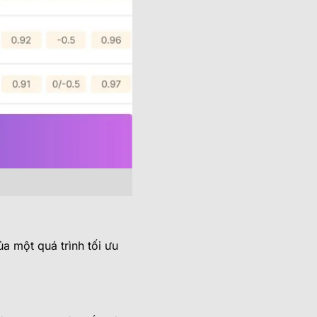
a một quá trình tối ưu