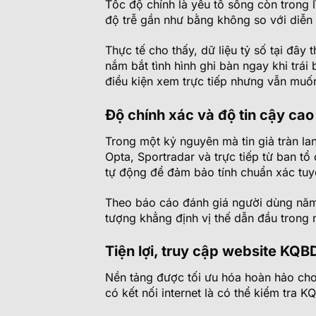
Tốc độ chính là yếu tố sống còn trong l
độ trễ gần như bằng không so với diễn b
Thực tế cho thấy, dữ liệu tỷ số tại đây
nắm bắt tình hình ghi bàn ngay khi trái
điều kiện xem trực tiếp nhưng vẫn muốn
Độ chính xác và độ tin cậy cao
Trong một kỷ nguyên mà tin giả tràn la
Opta, Sportradar và trực tiếp từ ban tổ
tự động để đảm bảo tính chuẩn xác tuy
Theo báo cáo đánh giá người dùng năm 2
tượng khẳng định vị thế dẫn đầu trong 
Tiện lợi, truy cập website KQBD
Nền tảng được tối ưu hóa hoàn hảo cho 
có kết nối internet là có thể kiểm tra K