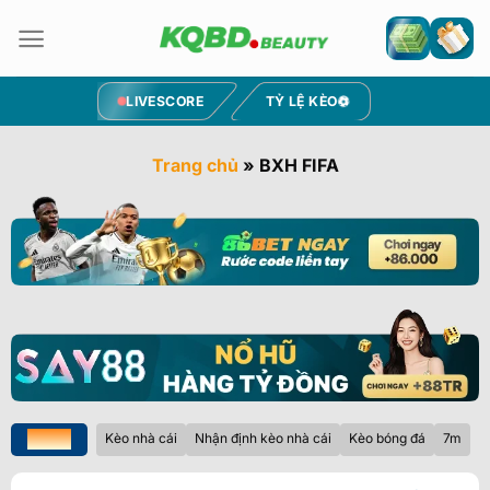
Bỏ
qua
nội
dung
LIVESCORE
TỶ LỆ KÈO
Trang chủ
»
BXH FIFA
Kèo nhà cái
Nhận định kèo nhà cái
Kèo bóng đá
7m
🔥HOT