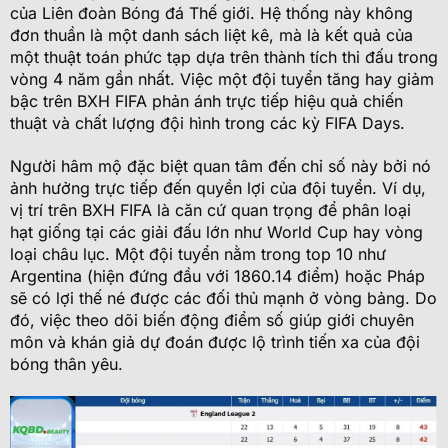
của Liên đoàn Bóng đá Thế giới. Hệ thống này không
đơn thuần là một danh sách liệt kê, mà là kết quả của
một thuật toán phức tạp dựa trên thành tích thi đấu trong
vòng 4 năm gần nhất. Việc một đội tuyển tăng hay giảm
bậc trên BXH FIFA phản ánh trực tiếp hiệu quả chiến
thuật và chất lượng đội hình trong các kỳ FIFA Days.
Người hâm mộ đặc biệt quan tâm đến chỉ số này bởi nó
ảnh hưởng trực tiếp đến quyền lợi của đội tuyển. Ví dụ,
vị trí trên BXH FIFA là căn cứ quan trọng để phân loại
hạt giống tại các giải đấu lớn như World Cup hay vòng
loại châu lục. Một đội tuyển nằm trong top 10 như
Argentina (hiện đứng đầu với 1860.14 điểm) hoặc Pháp
sẽ có lợi thế né được các đối thủ mạnh ở vòng bảng. Do
đó, việc theo dõi biến động điểm số giúp giới chuyên
môn và khán giả dự đoán được lộ trình tiến xa của đội
bóng thân yêu.