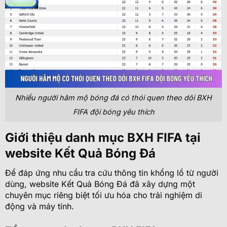
Nhiều người hâm mộ bóng đá có thói quen theo dõi BXH
FIFA đội bóng yêu thích
Giới thiệu danh mục BXH FIFA tại
website Kết Quả Bóng Đá
Để đáp ứng nhu cầu tra cứu thông tin khổng lồ từ người
dùng, website Kết Quả Bóng Đá đã xây dựng một
chuyên mục riêng biệt tối ưu hóa cho trải nghiệm di
động và máy tính.