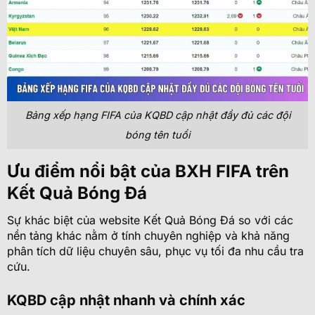
Bảng xếp hạng FIFA của KQBD cập nhật đầy đủ các đội
bóng tên tuổi
Ưu điểm nổi bật của BXH FIFA trên
Kết Quả Bóng Đá
Sự khác biệt của website Kết Quả Bóng Đá so với các
nền tảng khác nằm ở tính chuyên nghiệp và khả năng
phân tích dữ liệu chuyên sâu, phục vụ tối đa nhu cầu tra
cứu.
KQBD cập nhật nhanh và chính xác