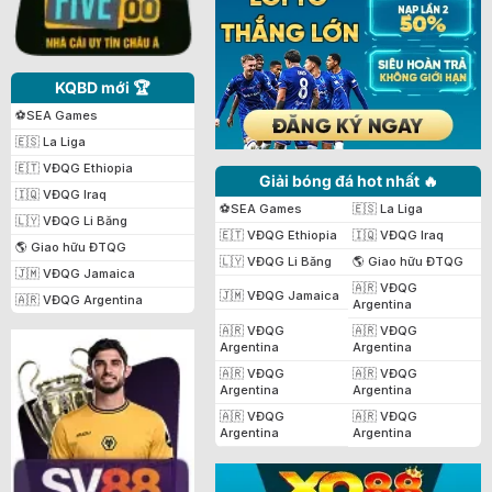
KQBD mới 🏆
️⚽SEA Games
🇪🇸 La Liga
🇪🇹 VĐQG Ethiopia
Giải bóng đá hot nhất 🔥
🇮🇶 VĐQG Iraq
️⚽SEA Games
🇪🇸 La Liga
🇱🇾 VĐQG Li Băng
🇪🇹 VĐQG Ethiopia
🇮🇶 VĐQG Iraq
🌎 Giao hữu ĐTQG
🇱🇾 VĐQG Li Băng
🌎 Giao hữu ĐTQG
🇯🇲 VĐQG Jamaica
🇦🇷 VĐQG
🇯🇲 VĐQG Jamaica
🇦🇷 VĐQG Argentina
Argentina
🇦🇷 VĐQG
🇦🇷 VĐQG
Argentina
Argentina
🇦🇷 VĐQG
🇦🇷 VĐQG
Argentina
Argentina
🇦🇷 VĐQG
🇦🇷 VĐQG
Argentina
Argentina