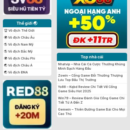
Thế giới 🌏
🏆 Vô địch Thế Giới
🌍️ Vô địch Châu Âu
🌎️️ Vô địch Nam Mỹ
🌎️ Vô địch Bắc Mỹ
Top nhà cái
🌍️️ Vô địch Châu Phi
Nhatvip – Nhà Cái Cá Cược Thưởng Khủng
🌏️️ Vô địch Châu Á
Minh Bạch Hàng Đầu
🌏️️ Vô địch ĐNA
Zowin – Cổng Game Đổi Thưởng Thượng
Lưu Top Đầu Thị Trường
Yo88 – Kqbd Review Chi Tiết Về Cổng
Game Siêu Hot 2025
Win79 – Review Đánh Giá Cổng Game Chi
Tiết Từ A Đến Z
Gemwin – Thiên Đường Game Bài Cho Mọi
Cao Thủ