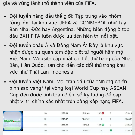
gia và vùng lãnh thổ thành viên của FIFA.
Đội tuyển hàng đầu thế giới: Tập trung vào nhóm
“ông lớn” tại khu vực UEFA và CONMEBOL như Tây
Ban Nha, Đức hay Argentina. Những biến động ở top
đầu BXH FIFA luôn được ưu tiên hiển thị nổi bật.
Đội tuyển châu Á và Đông Nam Á: Đây là khu vực
nhận được sự quan tâm đặc biệt từ người hâm mộ
Việt Nam. Website cập nhật chi tiết thứ hạng của Nhật
Bản, Hàn Quốc, Iran cho đến các đối thủ trong khu
vực như Thái Lan, Indonesia.
Đội tuyển Việt Nam: Mọi trận đấu của “Những chiến
binh sao vàng” tại vòng loại World Cup hay ASEAN
Cup đều được tính toán điểm số kỹ lưỡng để cập
nhật vị trí chính xác nhất trên bảng xếp hạng FIFA.