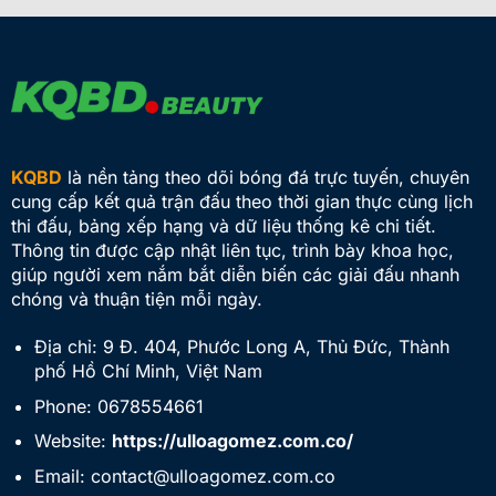
KQBD
là nền tảng theo dõi bóng đá trực tuyến, chuyên
cung cấp kết quả trận đấu theo thời gian thực cùng lịch
thi đấu, bảng xếp hạng và dữ liệu thống kê chi tiết.
Thông tin được cập nhật liên tục, trình bày khoa học,
giúp người xem nắm bắt diễn biến các giải đấu nhanh
chóng và thuận tiện mỗi ngày.
Địa chỉ:
9 Đ. 404, Phước Long A, Thủ Đức, Thành
phố Hồ Chí Minh, Việt Nam
Phone:
0678554661
Website:
https://ulloagomez.com.co/
Email:
contact@ulloagomez.com.co