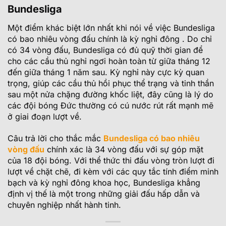
Bundesliga
Một điểm khác biệt lớn nhất khi nói về việc Bundesliga
có bao nhiêu vòng đấu chính là kỳ nghỉ đông . Do chỉ
có 34 vòng đấu, Bundesliga có đủ quỹ thời gian để
cho các cầu thủ nghỉ ngơi hoàn toàn từ giữa tháng 12
đến giữa tháng 1 năm sau. Kỳ nghỉ này cực kỳ quan
trọng, giúp các cầu thủ hồi phục thể trạng và tinh thần
sau một nửa chặng đường khốc liệt, đây cũng là lý do
các đội bóng Đức thường có cú nước rút rất mạnh mẽ
ở giai đoạn lượt về.
Câu trả lời cho thắc mắc
Bundesliga có bao nhiêu
vòng đấu
chính xác là 34 vòng đấu với sự góp mặt
của 18 đội bóng. Với thể thức thi đấu vòng tròn lượt đi
lượt về chặt chẽ, đi kèm với các quy tắc tính điểm minh
bạch và kỳ nghỉ đông khoa học, Bundesliga khẳng
định vị thế là một trong những giải đấu hấp dẫn và
chuyên nghiệp nhất hành tinh.