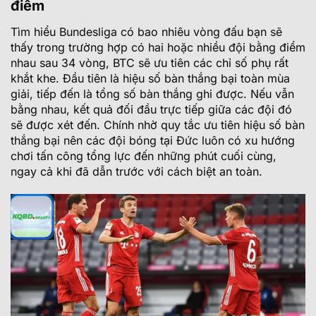
điểm
Tìm hiểu Bundesliga có bao nhiêu vòng đấu bạn sẽ
thấy trong trường hợp có hai hoặc nhiều đội bằng điểm
nhau sau 34 vòng, BTC sẽ ưu tiên các chỉ số phụ rất
khắt khe. Đầu tiên là hiệu số bàn thắng bại toàn mùa
giải, tiếp đến là tổng số bàn thắng ghi được. Nếu vẫn
bằng nhau, kết quả đối đầu trực tiếp giữa các đội đó
sẽ được xét đến. Chính nhờ quy tắc ưu tiên hiệu số bàn
thắng bại nên các đội bóng tại Đức luôn có xu hướng
chơi tấn công tổng lực đến những phút cuối cùng,
ngay cả khi đã dẫn trước với cách biệt an toàn.