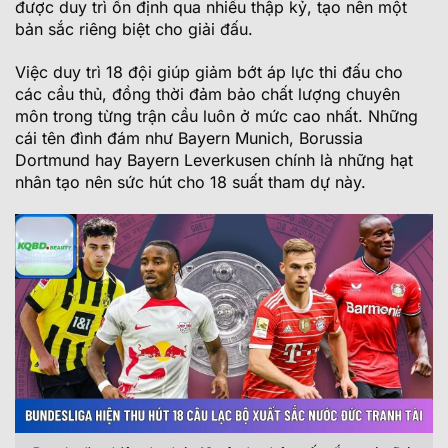
được duy trì ổn định qua nhiều thập kỷ, tạo nên một
bản sắc riêng biệt cho giải đấu.
Việc duy trì 18 đội giúp giảm bớt áp lực thi đấu cho
các cầu thủ, đồng thời đảm bảo chất lượng chuyên
môn trong từng trận cầu luôn ở mức cao nhất. Những
cái tên đình đám như Bayern Munich, Borussia
Dortmund hay Bayern Leverkusen chính là những hạt
nhân tạo nên sức hút cho 18 suất tham dự này.