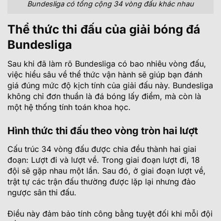
Bundesliga có tổng cộng 34 vòng đấu khác nhau
Thể thức thi đấu của giải bóng đá
Bundesliga
Sau khi đã làm rõ Bundesliga có bao nhiêu vòng đấu,
việc hiểu sâu về thể thức vận hành sẽ giúp bạn đánh
giá đúng mức độ kịch tính của giải đấu này. Bundesliga
không chỉ đơn thuần là đá bóng lấy điểm, mà còn là
một hệ thống tính toán khoa học.
Hình thức thi đấu theo vòng tròn hai lượt
Cấu trúc 34 vòng đấu được chia đều thành hai giai
đoạn: Lượt đi và lượt về. Trong giai đoạn lượt đi, 18
đội sẽ gặp nhau một lần. Sau đó, ở giai đoạn lượt về,
trật tự các trận đấu thường được lặp lại nhưng đảo
ngược sân thi đấu.
Điều này đảm bảo tính công bằng tuyệt đối khi mỗi đội