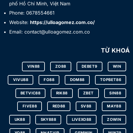
phố Hồ Chí Minh, Việt Nam
Phone:
0678554661
Website:
https://ulloagomez.com.co/
Email:
contact@ulloagomez.com.co
TỪ KHOÁ
VIN88
ZO88
DEBET9
WIN
VIVU88
FO88
DOM88
TOPBET86
BETVIC88
RIK88
ZBET
SIN88
FIVE88
RED88
SV88
MAY88
UK88
SKY888
LIVEXO88
ZOWIN
YO88
NHATVIP
GEMWIN
WIN79