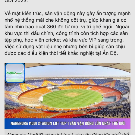
ODI 2023.
Về mặt kiến trúc, sân vận động này gây ấn tượng mạnh
nhờ hệ thống mái che không cột trụ, giúp khán giả có
tầm nhìn bao quát 360 độ từ mọi vị trí ghế ngồi. Ngoài
khu vực thi đấu chính, công trình còn tích hợp các sân
tập phụ, học viện cricket và khu vực VIP sang trọng.
Việc sử dụng vật liệu nhẹ nhưng bền bỉ giúp sân chịu
được các điều kiện thời tiết khắc nghiệt tại Ấn Độ.
Narendra Modi Stadium lọt top 1 sân vận động lớn nhất thế