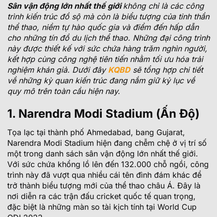
Sân vận động lớn nhất thế giới
không chỉ là các công
trình kiến trúc đồ sộ mà còn là biểu tượng của tinh thần
thể thao, niềm tự hào quốc gia và điểm đến hấp dẫn
cho những tín đồ du lịch thể thao. Những đại công trình
này được thiết kế với sức chứa hàng trăm nghìn người,
kết hợp cùng công nghệ tiên tiến nhằm tối ưu hóa trải
nghiệm khán giả. Dưới đây
KQBD
sẽ tổng hợp chi tiết
về những kỳ quan kiến trúc đang nắm giữ kỷ lục về
quy mô trên toàn cầu hiện nay.
1. Narendra Modi Stadium (Ấn Độ)
Tọa lạc tại thành phố Ahmedabad, bang Gujarat,
Narendra Modi Stadium hiện đang chễm chệ ở vị trí số
một trong danh sách sân vận động lớn nhất thế giới.
Với sức chứa khổng lồ lên đến 132.000 chỗ ngồi, công
trình này đã vượt qua nhiều cái tên đình đám khác để
trở thành biểu tượng mới của thể thao châu Á. Đây là
nơi diễn ra các trận đấu cricket quốc tế quan trọng,
đặc biệt là những màn so tài kịch tính tại World Cup