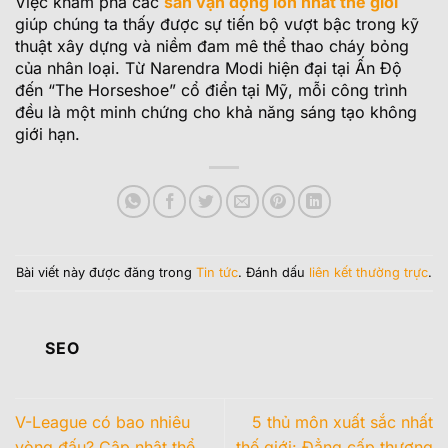
Việc khám phá các
sân vận động lớn nhất thế giới
giúp chúng ta thấy được sự tiến bộ vượt bậc trong kỹ
thuật xây dựng và niềm đam mê thể thao cháy bỏng
của nhân loại. Từ Narendra Modi hiện đại tại Ấn Độ
đến “The Horseshoe” cổ điển tại Mỹ, mỗi công trình
đều là một minh chứng cho khả năng sáng tạo không
giới hạn.
Bài viết này được đăng trong
Tin tức
. Đánh dấu
liên kết thường trực
.
SEO
V-League có bao nhiêu
5 thủ môn xuất sắc nhất
vòng đấu? Cập nhật thể
thế giới: Đẳng cấp thượng