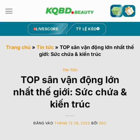
Bỏ
qua
nội
dung
LIVESCORE
TỶ LỆ KÈO
Trang chủ
»
Tin tức
»
TOP sân vận động lớn nhất thế
giới: Sức chứa & kiến trúc
TIN TỨC
TOP sân vận động lớn
nhất thế giới: Sức chứa &
kiến trúc
ĐĂNG VÀO
THÁNG 12 28, 2025
BỞI
SEO