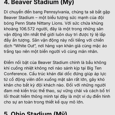
4. Beaver Stadium (Mỹ)
Di chuyển đến bang Pennsylvania, chúng ta sẽ bắt gặp
Beaver Stadium – một biểu tượng sức mạnh của đội
bóng Penn State Nittany Lions. Với sức chứa khủng
khoảng 106.572 người, đây là một trong những sân
vận động lớn nhất thế giới luôn duy trì được tỷ lệ lấp
đầy ấn tượng. Sân vận động này nổi tiếng với chiến
dịch “White Out”, nơi hàng vạn khán giả cùng mặc áo
trắng tạo nên một biển người vô cùng mãn nhãn.
Điểm nổi bật của Beaver Stadium chính là bầu không
khí cuồng nhiệt không nơi nào sánh kịp tại Big Ten
Conference. Cấu trúc khán đài dốc đứng giúp áp lực
từ cổ động viên dồn xuống mặt sân rất lớn, gây khó
khăn cho bất kỳ đội khách nào. Đối với những người
đam mê kiến trúc thể thao, sự vững chãi và cách bố trí
lối thoát hiểm thông minh tại đây là một ví dụ điển hình
cho sự an toàn trong thiết kế quy mô lớn.
5. Ohio Stadium (Mỹ)