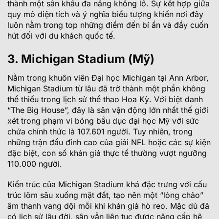
thành một sân khấu đa năng khổng lồ. Sự kết hợp giữa
quy mô diện tích và ý nghĩa biểu tượng khiến nơi đây
luôn nằm trong top những điểm đến bí ẩn và đầy cuốn
hút đối với du khách quốc tế.
3. Michigan Stadium (Mỹ)
Nằm trong khuôn viên Đại học Michigan tại Ann Arbor,
Michigan Stadium từ lâu đã trở thành một phần không
thể thiếu trong lịch sử thể thao Hoa Kỳ. Với biệt danh
“The Big House”, đây là sân vận động lớn nhất thế giới
xét trong phạm vi bóng bầu dục đại học Mỹ với sức
chứa chính thức là 107.601 người. Tuy nhiên, trong
những trận đấu đỉnh cao của giải NFL hoặc các sự kiện
đặc biệt, con số khán giả thực tế thường vượt ngưỡng
110.000 người.
Kiến trúc của Michigan Stadium khá đặc trưng với cấu
trúc lõm sâu xuống mặt đất, tạo nên một “lòng chảo”
âm thanh vang dội mỗi khi khán giả hò reo. Mặc dù đã
có lịch sử lâu đời, sân vẫn liên tục được nâng cấp hệ