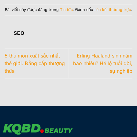
Bài viết này được đăng trong
Tin tức
. Đánh dấu
liên kết thường trực
.
SEO
5 thủ môn xuất sắc nhất
Erling Haaland sinh năm
thế giới: Đẳng cấp thượng
bao nhiêu? Hé lộ tuổi đời,
thừa
sự nghiệp