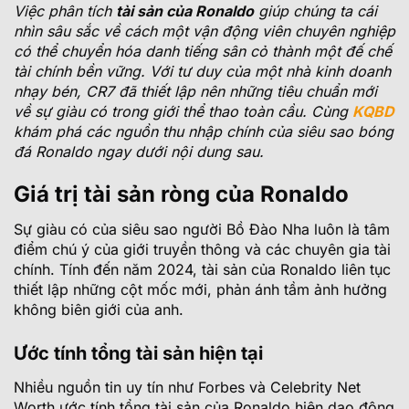
Việc phân tích
tài sản của Ronaldo
giúp chúng ta cái
nhìn sâu sắc về cách một vận động viên chuyên nghiệp
có thể chuyển hóa danh tiếng sân cỏ thành một đế chế
tài chính bền vững. Với tư duy của một nhà kinh doanh
nhạy bén, CR7 đã thiết lập nên những tiêu chuẩn mới
về sự giàu có trong giới thể thao toàn cầu. Cùng
KQBD
khám phá các nguồn thu nhập chính của siêu sao bóng
đá Ronaldo ngay dưới nội dung sau.
Giá trị tài sản ròng của Ronaldo
Sự giàu có của siêu sao người Bồ Đào Nha luôn là tâm
điểm chú ý của giới truyền thông và các chuyên gia tài
chính. Tính đến năm 2024, tài sản của Ronaldo liên tục
thiết lập những cột mốc mới, phản ánh tầm ảnh hưởng
không biên giới của anh.
Ước tính tổng tài sản hiện tại
Nhiều nguồn tin uy tín như Forbes và Celebrity Net
Worth ước tính tổng tài sản của Ronaldo hiện dao động