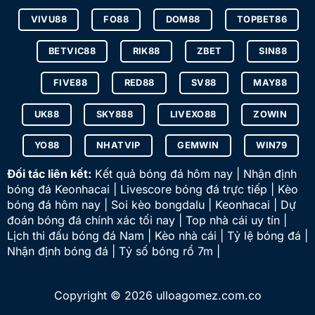
VIVU88
FO88
DOM88
TOPBET86
BETVIC88
RIK88
ZBET
SIN88
FIVE88
RED88
SV88
MAY88
UK88
SKY888
LIVEXO88
ZOWIN
YO88
NHATVIP
GEMWIN
WIN79
Đối tác liên kết:
Kết quả bóng đá hôm nay | Nhận định
bóng đá Keonhacai | Livescore bóng đá trực tiếp | Kèo
bóng đá hôm nay | Soi kèo bongdalu | Keonhacai | Dự
đoán bóng đá chính xác tối nay | Top nhà cái uy tín |
Lịch thi đấu bóng đá Nam | Kèo nhà cái | Tỷ lệ bóng đá |
Nhận định bóng đá | Tỷ số bóng rổ 7m |
Copyright © 2026 ulloagomez.com.co