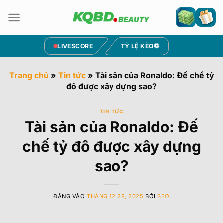
Bỏ
qua
nội
dung
LIVESCORE
TỶ LỆ KÈO
Trang chủ
»
Tin tức
»
Tài sản của Ronaldo: Đế chế tỷ
đô được xây dựng sao?
TIN TỨC
Tài sản của Ronaldo: Đế
chế tỷ đô được xây dựng
sao?
ĐĂNG VÀO
THÁNG 12 28, 2025
BỞI
SEO